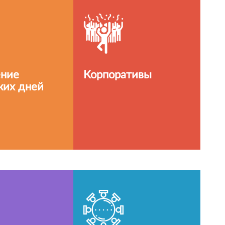
ение
Корпоративы
ких дней