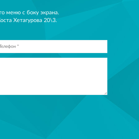
 меню с боку экрана.
оста Хетагурова 20\3.