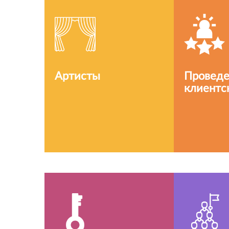
Артисты
Провед
клиентс