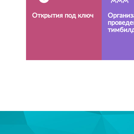
Открытия под ключ
Организ
проведе
тимбил