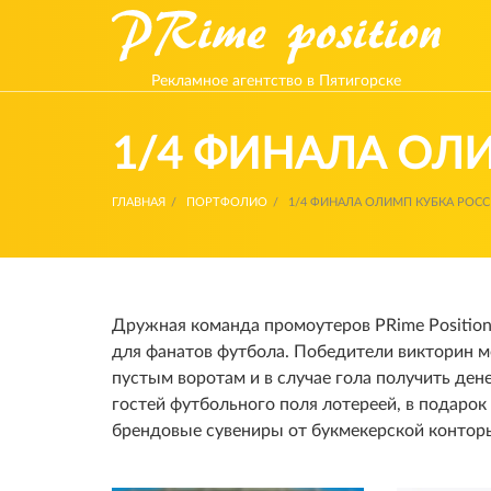
Рекламное агентство в Пятигорске
1/4 ФИНАЛА ОЛ
ГЛАВНАЯ
ПОРТФОЛИО
1/4 ФИНАЛА ОЛИМП КУБКА РОС
Дружная команда промоутеров PRime Position
для фанатов футбола. Победители викторин мо
пустым воротам и в случае гола получить де
гостей футбольного поля лотереей, в подаро
брендовые сувениры от букмекерской контор