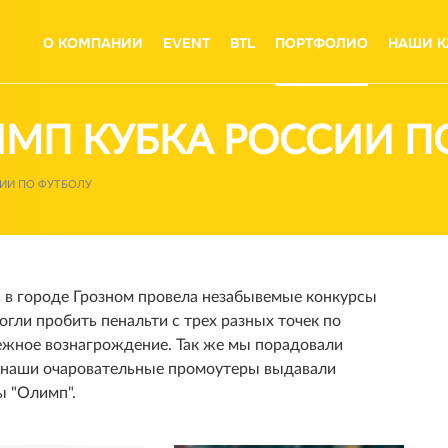
О КОМПАНИИ
EVENT
BTL
ПОРТФОЛИО
НАШИ К
ИМП КУБКА РОССИИ П
СИИ ПО ФУТБОЛУ
 в городе Грозном провела незабывемые конкурсы
гли пробить пенальти с трех разных точек по
нежное вознагрождение. Так же мы порадовали
к наши очаровательные промоутеры выдавали
ы "Олимп".