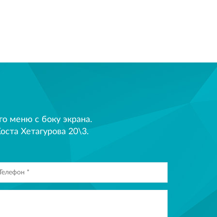
 меню с боку экрана.
оста Хетагурова 20\3.