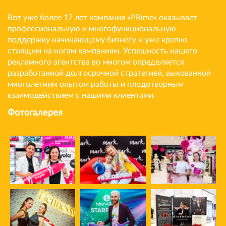
Вот уже более 17 лет компания «PRime» оказывает
профессиональную и многофункциональную
поддержку начинающему бизнесу и уже крепко
стоящим на ногам кампаниям. Успешность нашего
рекламного агентства во многом определяется
разработанной долгосрочной стратегией, выкованной
многолетним опытом работы и плодотворным
взаимодействием с нашими клиентами.
Фотогалерея