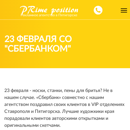
Toggl
Рекламное агентство в Пятигорске
navig
23 ФЕВРАЛЯ СО
"СБЕРБАНКОМ"
23 февраля - носки, станки, пены для бритья? Не в
нашем случае. «Сбербанк» совместно с нашим
агентством поздравил своих клиентов в VIP отделениях
Ставрополя и Пятигорска. Лучшие художкики края
порадовали клиентов авторскими открытками и
оригинальными скетчами.