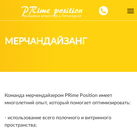
Toggl
Рекламное агентство в Пятигорске
navig
МЕРЧАНДАЙЗАНГ
Команда мерчендайзером PRime Position имеет
многолетний опыт, который помогает оптимизировать:
- использование всего полочного и витринного
пространства;