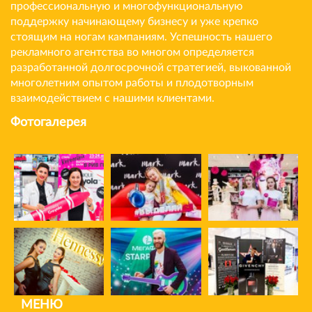
профессиональную и многофункциональную
поддержку начинающему бизнесу и уже крепко
стоящим на ногам кампаниям. Успешность нашего
рекламного агентства во многом определяется
разработанной долгосрочной стратегией, выкованной
многолетним опытом работы и плодотворным
взаимодействием с нашими клиентами.
Фотогалерея
МЕНЮ