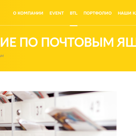
О КОМПАНИИ
EVENT
BTL
ПОРТФОЛИО
НАШИ К
НИЕ ПО ПОЧТОВЫМ Я
АМ