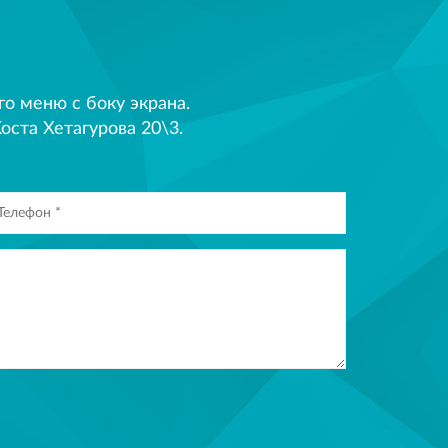
 меню с боку экрана.
оста Хетагурова 20\3.