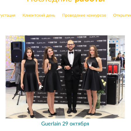
устация
Клиентский день
Проведение конкурсов
Открыти
Guerlain 29 октября