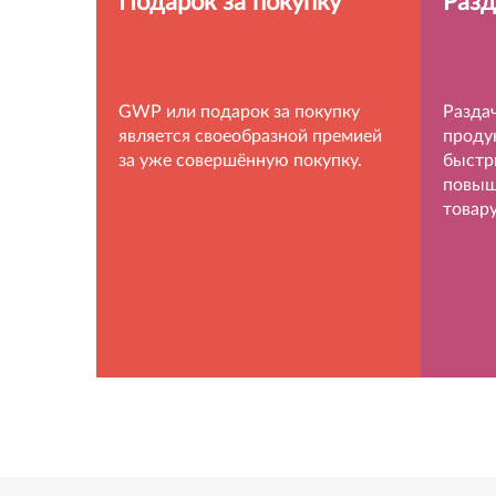
Подарок за покупку
Разд
GWP или подарок за покупку
Разда
является своеобразной премией
проду
за уже совершённую покупку.
быстр
повыш
товару