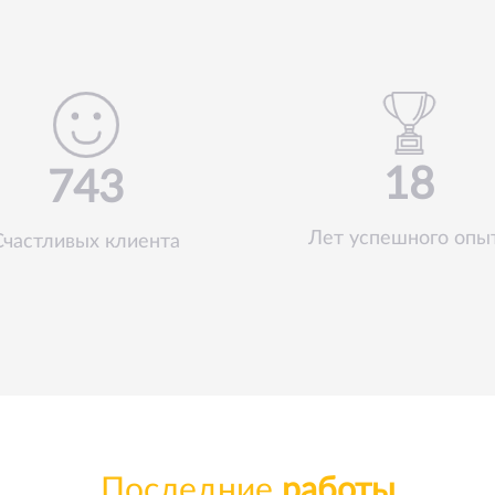
18
743
Лет успешного опы
Счастливых клиента
Последние
работы