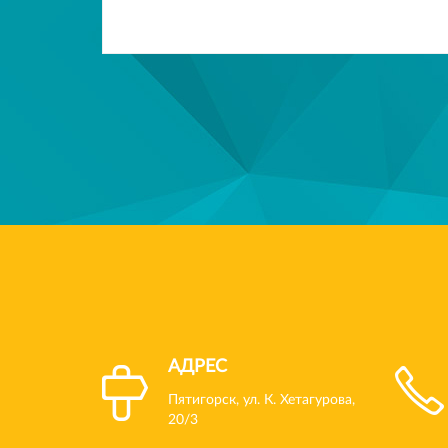
АДРЕС
Пятигорск, ул. К. Хетагурова,
20/3