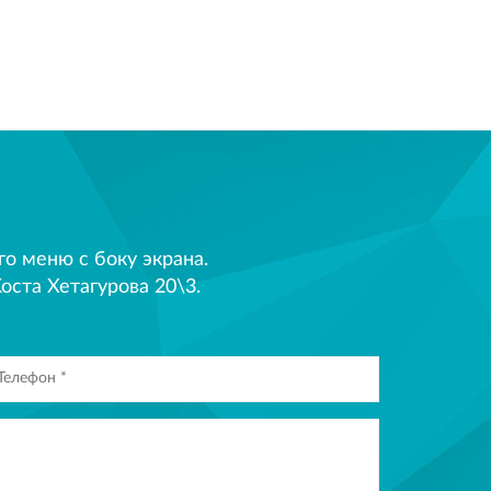
 меню с боку экрана.
оста Хетагурова 20\3.