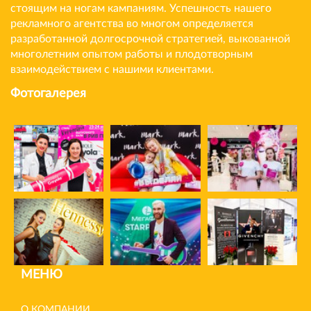
стоящим на ногам кампаниям. Успешность нашего
рекламного агентства во многом определяется
разработанной долгосрочной стратегией, выкованной
многолетним опытом работы и плодотворным
взаимодействием с нашими клиентами.
Фотогалерея
МЕНЮ
О КОМПАНИИ