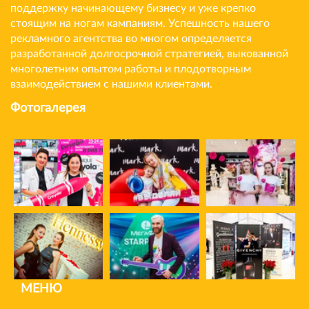
поддержку начинающему бизнесу и уже крепко
стоящим на ногам кампаниям. Успешность нашего
рекламного агентства во многом определяется
разработанной долгосрочной стратегией, выкованной
многолетним опытом работы и плодотворным
взаимодействием с нашими клиентами.
Фотогалерея
МЕНЮ