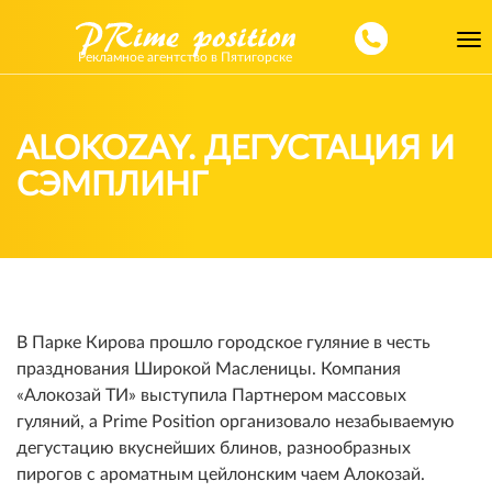
Toggl
Рекламное агентство в Пятигорске
navig
ALOKOZAY. ДЕГУСТАЦИЯ И
СЭМПЛИНГ
В Парке Кирова прошло городское гуляние в честь
празднования Широкой Масленицы. Компания
«Алокозай ТИ» выступила Партнером массовых
гуляний, а Prime Position организовало незабываемую
дегустацию вкуснейших блинов, разнообразных
пирогов с ароматным цейлонским чаем Алокозай.