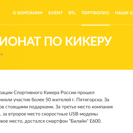
О КОМПАНИИ
EVENT
BTL
ПОРТФОЛИО
НАШИ К
ИОНАТ ПО КИКЕРУ
РУ
ерации Спортивного Кикера России прошел
няли участие более 50 жителей г. Пятигорска. За
ов стоящими подарками. За третье место компания
, за втророе место скоростные USB-модемы
рвое место, достался смартфон "Билайн" Е600.