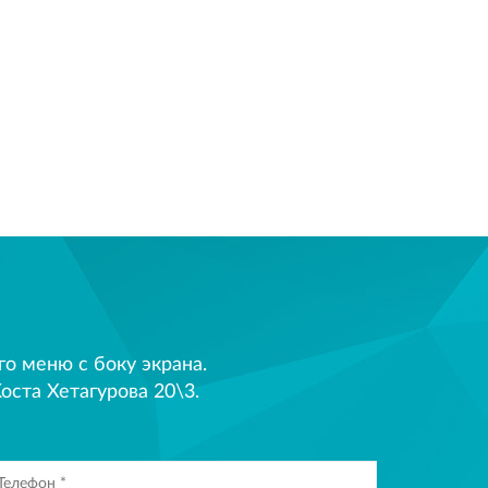
 меню с боку экрана.
оста Хетагурова 20\3.