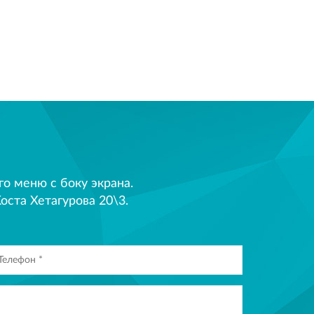
 меню с боку экрана.
оста Хетагурова 20\3.