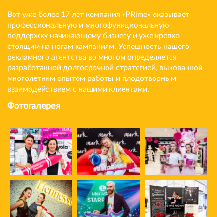
Вот уже более 17 лет компания «PRime» оказывает
профессиональную и многофункциональную
поддержку начинающему бизнесу и уже крепко
стоящим на ногам кампаниям. Успешность нашего
рекламного агентства во многом определяется
разработанной долгосрочной стратегией, выкованной
многолетним опытом работы и плодотворным
взаимодействием с нашими клиентами.
Фотогалерея