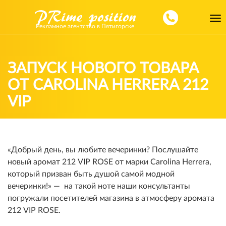
Toggl
Рекламное агентство в Пятигорске
navig
ЗАПУСК НОВОГО ТОВАРА
ОТ CAROLINA HERRERA 212
VIP
«Добрый день, вы любите вечеринки? Послушайте
новый аромат 212 VIP ROSE от марки Carolina Herrera,
который призван быть душой самой модной
вечеринки!» — на такой ноте наши консультанты
погружали посетителей магазина в атмосферу аромата
212 VIP ROSE.